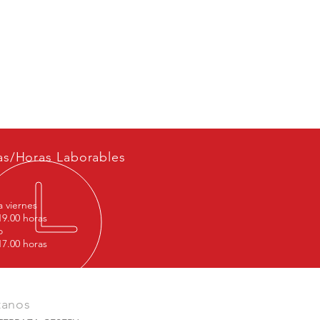
as/Horas Laborables
a viernes
19.00 horas
o
17.00 horas
tanos