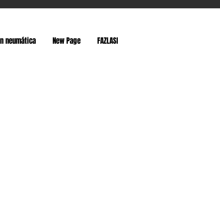
ón neumática
New Page
FAZLASI