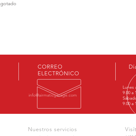
gotado
CORREO
Dí
ELECTRÓNICO
Lunes 
9.00 a 
info@airmaticgarage.com
Sábad
9.00 a 
Nuestros servicios
Visí