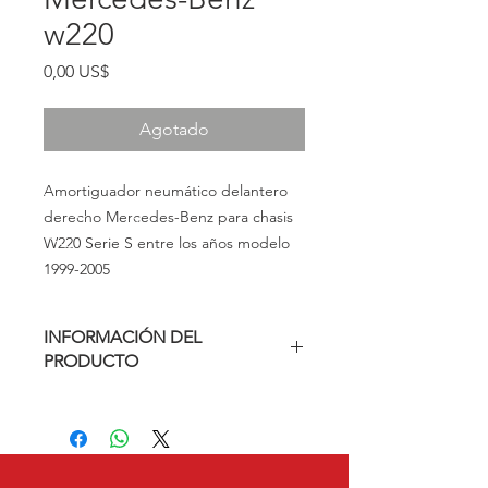
w220
Precio
0,00 US$
Agotado
Amortiguador neumático delantero
derecho Mercedes-Benz para chasis
W220 Serie S entre los años modelo
1999-2005
INFORMACIÓN DEL
PRODUCTO
A2203202438, 2203202438,
A220320243880, 220320243880,
A220320243889, 220320243889,
A220320243838, 220320243838