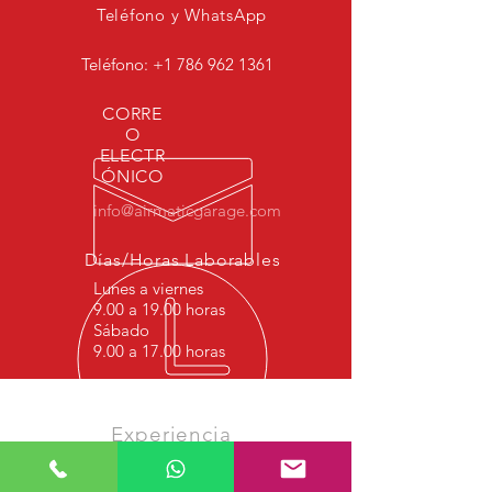
Teléfono y WhatsApp
Teléfono:
+1 786 962 1361
CORRE
O
ELECTR
ÓNICO
info@airmaticgarage.com
Días/Horas Laborables
Lunes a viernes
9.00 a 19.00 horas
Sábado
9.00 a 17.00 horas
Experiencia
Comenzamos este trabajo en 1977 con
reparación hidráulica, y desde 1997