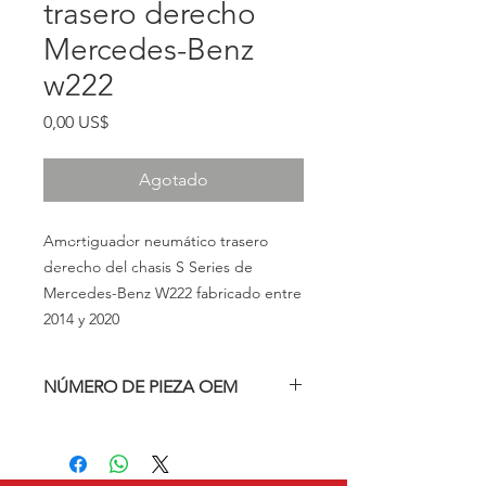
trasero derecho
Mercedes-Benz
w222
Precio
0,00 US$
Agotado
Amortiguador neumático trasero
derecho del chasis S Series de
Mercedes-Benz W222 fabricado entre
2014 y 2020
NÚMERO DE PIEZA OEM
A2223207413, A2223205213,
A2223200413, A222320741380,
A222320741389, A222320741338,