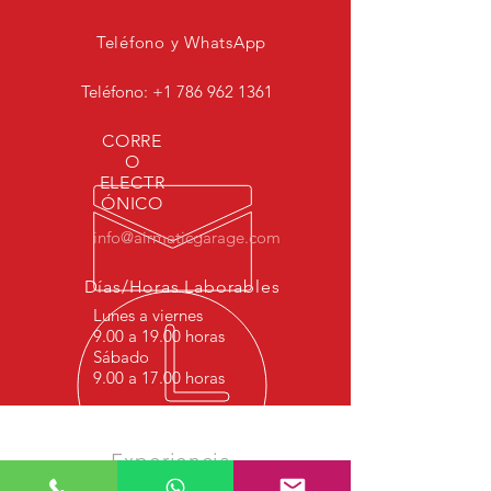
2223207413, 2223205213, 2223200413,
222320741380, 222320741389,
Teléfono y WhatsApp
222320741338,
A2223205902,38222320232089203000,
Teléfono:
+1 786 962 1361
A22222223205902203000,
A22222223205902203000, 3000 A22,
CORRE
222232205902203000,
O
ELECTR
ÓNICO
info@airmaticgarage.com
Días/Horas Laborables
Lunes a viernes
9.00 a 19.00 horas
Sábado
9.00 a 17.00 horas
Experiencia
Comenzamos este trabajo en 1977 con